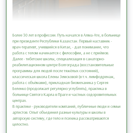
Более 30 лет в профессии. Путь начался в Алма-Ате, в больнице
при президенте Республики Казахстан. Первый наставник -
врач-терапевт, учившийся в Китае, - дал понимание, что
работа с телом начинается с философии, а не с приёмов.
Далее - тибетские школы, специализация в санаторно-
реабилитационном центре Волгограда (восстановительные
программы для людей после тяжёлых состояний),
классическая школа Елены Земсковой (в т.ч. лимфодренаж,
работа с объёмами), прикладная биомеханика у Сергея
Беленко (продолжает регулярно углублять), практика в
больнице Святого Карла в Праге и частных оздоровительных
центрах.
В практике - руководители компаний, публичные люди и семьи
артистов. Опыт объединил разные культуры и школы в
авторскую систему, где тело и психика рассматриваются
целостно.