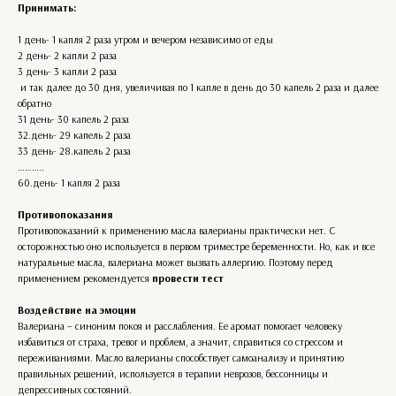
Принимать:
1 день- 1 капля 2 раза утром и вечером независимо от еды
2 день- 2 капли 2 раза
3 день- 3 капли 2 раза
и так далее до 30 дня, увеличивая по 1 капле в день до 30 капель 2 раза и далее
обратно
31 день- 30 капель 2 раза
32.день- 29 капель 2 раза
33 день- 28.капель 2 раза
………..
60.день- 1 капля 2 раза
Противопоказания
Противопоказаний к применению масла валерианы практически нет. С
осторожностью оно используется в первом триместре беременности. Но, как и все
натуральные масла, валериана может вызвать аллергию. Поэтому перед
применением рекомендуется
провести тест
Воздействие на эмоции
Валериана – синоним покоя и расслабления. Ее аромат помогает человеку
избавиться от страха, тревог и проблем, а значит, справиться со стрессом и
переживаниями. Масло валерианы способствует самоанализу и принятию
правильных решений, используется в терапии неврозов, бессонницы и
депрессивных состояний.