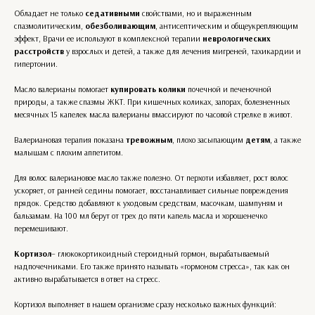
Обладает не только
седативными
свойствами, но и выраженным
спазмолитическим,
обезболивающим
, антисептическим и общеукрепляющим
эффект, Врачи ее используют в комплексной терапии
неврологических
расстройств
у взрослых и детей, а также для лечения мигреней, тахикардии и
гипертонии.
Масло валерианы помогает
купировать колики
почечной и печеночной
природы, а также спазмы ЖКТ. При кишечных коликах, запорах, болезненных
месячных 15 капелек масла валерианы вмассируют по часовой стрелке в живот.
Валериановая терапия показана
тревожным
, плохо засыпающим
детям
, а также
малышам с плохим аппетитом.
Для волос валериановое масло также полезно. От перхоти избавляет, рост волос
ускоряет, от ранней седины помогает, восстанавливает сильные повреждения
прядок. Средство добавляют к уходовым средствам, масочкам, шампуням и
бальзамам. На 100 мл берут от трех до пяти капель масла и хорошенечко
перемешивают.
Кортизол
– глюкокортикоидный стероидный гормон, вырабатываемый
надпочечниками. Его также принято называть «гормоном стресса», так как он
активно вырабатывается в ответ на стресс.
Кортизол выполняет в нашем организме сразу несколько важных функций: