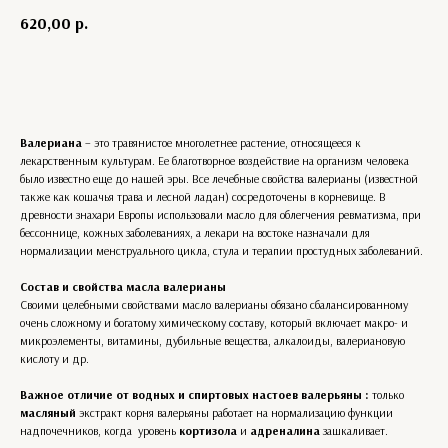
620,00
р.
Купить
Валериана
– это травянистое многолетнее растение, относящееся к
лекарственным культурам. Ее благотворное воздействие на организм человека
было известно еще до нашей эры. Все лечебные свойства валерианы (известной
также как кошачья трава и лесной ладан) сосредоточены в корневище. В
древности знахари Европы использовали масло для облегчения ревматизма, при
бессоннице, кожных заболеваниях, а лекари на востоке назначали для
нормализации менструального цикла, стула и терапии простудных заболеваний.
Состав и свойства масла валерианы
Своими целебными свойствами масло валерианы обязано сбалансированному
очень сложному и богатому химическому составу, который включает макро- и
микроэлементы, витамины, дубильные вещества, алкалоиды, валериановую
кислоту и др.
Важное отличие от водных и спиртовых настоев валерьяны :
только
масляный
экстракт корня валерьяны работает на нормализацию функции
надпочечников, когда уровень
кортизола
и
адреналина
зашкаливает.