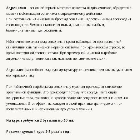
Адреналин
— основной гормон мозгового вещества надпочечников, образуется в
момент мобилизации организма к определенному действию.
При постоянном или частом выбросе адреналина надпочечниками происходит
их истощение. Человек становится вялым, апатичным, слабым,
безынициативным, депрессивным.
Избыточное количество адреналина в крови наблюдается при постоянной
стимуляции симпатической нервной системы: при хроническом стрессе, во
время постоянной тревоги, страха. При чрезмерной и частой выработке
адреналина могут возникать так называемые панические атаки.
Адреналин расслабляет гладкую мускулатуру кишечника, тем самым уменьшая
его перистальтику.
При избыточной выработке адреналина у мужчин происходит снижение
эректильной функции. Это происходит потому, что сосуды, питающие
пещеристые тела, сужаются, и кровенаполнение пещеристых тел значительно
уменьшается. Этот эффект используют в своей практике врачи-урологи при
воспалительных и инфекционных процессах у мужчин.
На курс требуется 2 бутылки по 50 мл.
Рекомендуемый курс 2-3 раза в год.