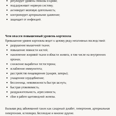
регулирует уровень глюкозы в крови;
поддерживает нервную систему;
активирует мозговую деятельность;
контролирует артериальное давление;
защищает от инфекций.
Чем опасен повышенный уровень кортизола
Превышение уровня кортизола ведет к целому ряду негативных последствий:
разрушение мышечной ткани;
повышение ломкости костей;
накопление жировой ткани в области живота, в том числе на внутренних
органах;
снижение выработки тестостерона;
ослабление иммунитета;
расстройство пищеварения (диарея, запоры);
учащенное сердцебиение;
бессонница, невозможность быстро заснуть;
быстрая утомляемость;
раздражительность, агрессивность;
сбои в работе щитовидной железы.
Вызывая ряд заболеваний таких как сахарный диабет, гипертония, артериальная
гипертензия, остеопороз, бесплодие и многие другие.