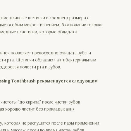
онкие длинные щетинки и среднего размера с
ные особым микро-тиснением. В основании головки
ы медные пластинки, которые обладают
инок позволяет превосходно очищать зубы и
сти рта. Щетинки обладают антибактериальным
доровья полости рта и зубов.
ssing Toothbrush рекомендуется следующим
истоты “до скрипа” после чистки зубов
ая хорошо чистит без прикладывания
 которая не распушится после пары применений
я и массаж десен во время чистки зубов