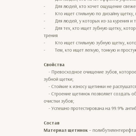
- Для людей, кто хочет ощущение свежест
- Кто ищет стильную по дизайну щетку, п
- Для людей, у которых из-за курения и т.
- Для тех, кто ищет зубную щетку, котор
трения
- Кто ищет стильную зубную щетку, котор
- Тем, кто ищет легкую, тонкую и просту
Свойства
- Превосходное очищение зубов, которое
зубной щетки;
- Стойкие к износу щетинки не распушатся
- Строение щетинок позволяет создать об
очистки зубов;
- Успешно протестирована на 99.9% антиб
Состав
Материал щетинок
– полибутилентерефта