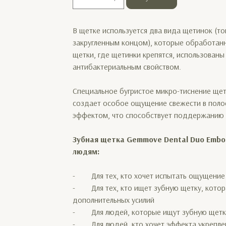
В щетке используется два вида щетинок (т
закругленным концом), которые обработан
щетки, где щетинки крепятся, использован
антибактериальным свойством.
Специальное бугристое микро-тиснение щет
создает особое ощущение свежести в поло
эффектом, что способствует поддержанию з
Зубная щетка Gemmove Dental Duo Embo
людям:
- Для тех, кто хочет испытать ощущение ч
- Для тех, кто ищет зубную щетку, котор
дополнительных усилий
- Для людей, которые ищут зубную щетку,
- Для людей, кто хочет эффекта укреплени