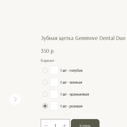
Зубная щетка Gemmove Dental Duo 
350
р.
Вариант
1 шт - голубая
1 шт - зеленая
1 шт - ораньжевая
1 шт - розовая
Купить