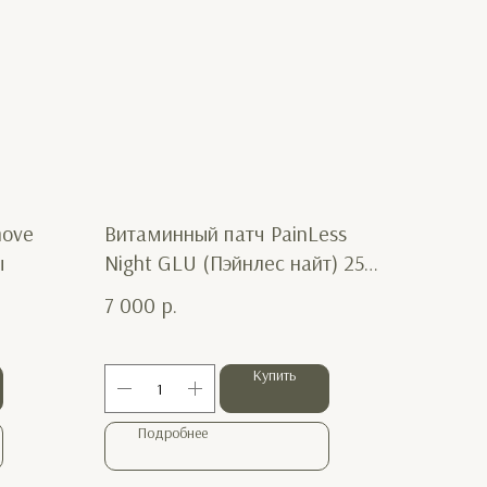
move
Витаминный патч PainLess
ы
Night GLU (Пэйнлес найт) 25
шт.
7 000
р.
Купить
Подробнее