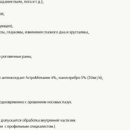
дания пыли, пота и т.д.);
ей;
рующие);
ты, глаукомы, изменения глазного дна и хрусталика,
е роговичные раны;
антиоксидант АстроМеланин 4%, наносеребро 3% (30мг/л),
одновременно с орошением носовых пазух.
, допускается обработка внутренней части век
ия с профильным специалистом.)