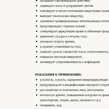
оказывает бактерицидное действие;
защищает глаза от разрушения светом
тонизирует и питает полезными веществами ткани
выводит токсические вещества;
заживляет травмированные эпителиальные клетк
предотвращает старение тканей;
стимулирует циркуляцию крови и обменные проц
укрепляет сосуды и сетчатку глаз;
улучшает остроту зрения;
устраняет утомляемость глаз;
снимает сухость слизистой глаз и слезоточивость;
повышает местный иммунитет;
активирует сопротивляемость к инфекциям.
ПОКАЗАНИЯ К ПРИМЕНЕНИЮ:
усталость, сухость, нарушение микроциркуляции
предупреждает кальцификацию переднего отдел
расстройство от контактных линз, воспаление;
нечеткость зрения, повышенные нагрузки на зрен
транспортом, чтение, шитье, вязание и т.д.);
гиперемия; зуд;