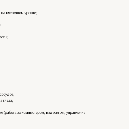
 на клеточном уровне;
и;
ессы;
 сосудов;
а глаза;
ие (работа за компьютером, видеоигры, управление