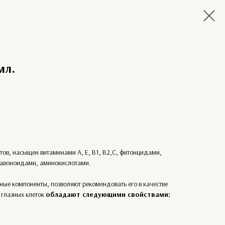
мл.
ов, насыщен витаминами А, Е, В1, В2,С, фитонцидами,
лавоноидами, аминокислотами.
ые компоненты, позволяют рекомендовать его в качестве
 глазных клеток
обладают следующими свойствами: