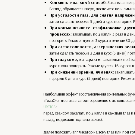
Конъюнктивальный способ
. Закапывание пр
Взгляд обращается вверх, после чего веки смыка
При усталости глаз, для снятия напряже
затем сделать перерыв 5 дней и курс повторить. 
При конъюнктивите, стафилококке, друг
процессах:
закапывать по 2 капли 3 раза в день
повторить. Рекомендуется 3 курса в течение 30 д
При слезоточивости, аллергических реак
затем сделать перерыв 3 дня и курс (5 дней) пов
При глаукоме, катаракте:
закапывать по 2 ка
курс снова повторить. Рекомендуется 16 курсов в 
При снижении зрения, ячменях:
закапывать 
перерыв 3 дня и курс (5 дней) повторить. Рекомен
Наибольший эффект восстановления зрительных функ
«ГлазОк» достигается одновременно с использован
URTICA
:
перед сеансом закапать по 2 капле в каждый глаз и
назад, подложив под шею валик).
Далее положить аппликатор на зону глаз или под го