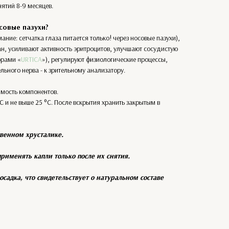
ятий 8-9 месяцев.
совые пазухи?
ие: сетчатка глаза питается только! через носовые пазухи),
, усиливают активность эритроцитов, улучшают сосудистую
орами «
URTICA
»), регулируют физиологические процессы,
льного нерва - к зрительному анализатору.
мость компонентов.
С и не выше 25 °С. После вскрытия хранить закрытым в
венном хрусталике.
именять капли только после их снятия.
садка, что свидетельствует о натуральном составе