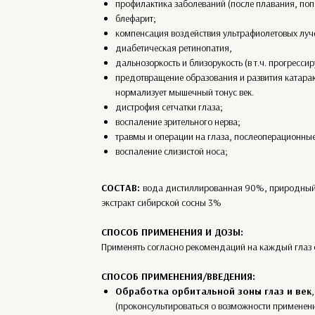
профилактика заболеваний (после плавания, попа
блефарит;
компенсация воздействия ультрафиолетовых луч
диабетическая ретинопатия,
дальнозоркость и близорукость (в т.ч. прогресси
предотвращение образования и развития катарак
нормализует мышечный тонус век.
дистрофия сетчатки глаза;
воспаление зрительного нерва;
травмы и операции на глаза, послеоперационны
воспаление слизистой носа;
СОСТАВ:
вода дистиллированная 90%, природный 
экстракт сибирской сосны 3%
СПОСОБ ПРИМЕНЕНИЯ И ДОЗЫ:
Применять согласно рекомендаций на каждый глаз 
СПОСОБ ПРИМЕНЕНИЯ/ВВЕДЕНИЯ:
Обработка орбитальной зоны глаз и век
(проконсультироваться о возможности применен