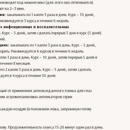
оизводят под нижнее веко (для этого оно оттягивается).
ют на 2—3 мин.
ния:
закапывать по 1 капле 3 раза в день. Курс – 10 дней,
Рекомендуется 3 курса в течение 6 недель.
их инфекционных и воспалительных
. Курс – 5 дней, затем сделать перерыв 3 дня и курс (5 дней)
ней.
циях:
закапывать по 1 капле 3 раза в день. Курс – 5 дней,
торить. Рекомендуется 6 курсов в течение 6 недель.
пли 3 раза в день. Курс – 10 дней, затем перерыв 5 дней и
течение 8 месяцев.
по 2 капли 3 раза в день. Курс – 5 дней, затем сделать
дуется 4 курса в течение 30 дней.
ций от применения антиоксидантного тоника для глаз
ием астромеланиновых аппликаторов серии
 каждую ноздрю (в положении лежа, запрокинув голову
лову. Продолжительность сеанса 15-20 минут один раз в день.