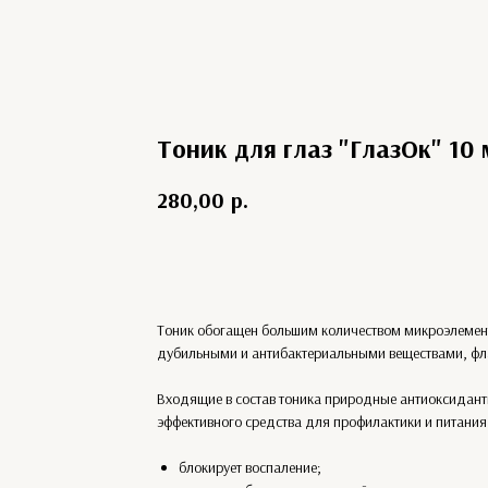
Тоник для глаз "ГлазОк" 10 
280,00
р.
Купить
Тоник обогащен большим количеством микроэлемент
дубильными и антибактериальными веществами, ф
Входящие в состав тоника природные антиоксидантн
эффективного средства для профилактики и питания
блокирует воспаление;