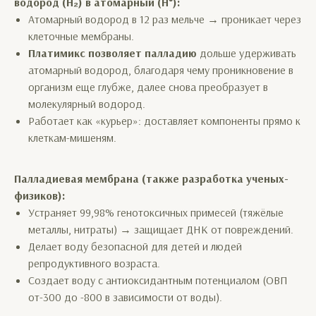
водород (H₂) в атомарный (H⁰):
Атомарный водород в 12 раз мельче → проникает через
клеточные мембраны.
Платимикс позволяет
палладию
дольше удерживать
атомарный водород, благодаря чему проникновение в
организм еще глубже, далее снова преобразует в
молекулярный водород.
Работает как «курьер»: доставляет компоненты прямо к
клеткам-мишеням.
Палладиевая мембрана (также разработка ученых-
физиков):
Устраняет 99,98% генотоксичных примесей (тяжёлые
металлы, нитраты) → защищает ДНК от повреждений.
Делает воду безопасной для детей и людей
репродуктивного возраста.
Создает воду с антиоксидантным потенциалом (ОВП
от-300 до -800 в зависимости от воды).