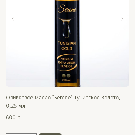
Оливковое масло “Serene” Тунисское Золото,
Di
0,25 мл.
65
600
р.