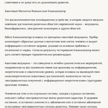
симптомов и не допустить их дальнейшего развития.
Квантовый Магнитно-Резонансный Биоанализатор
Это высокотехнологичное инновационное устройство, в котором сводятся воедино
новейшие достижения различных областей современной науки – медицины,
биоинформатики, электронной инженерии и других областей.
Работа Биоанализатора основана на принципах квантовой медицины. Прибор
анализирует собранные данные о магнитном поле клеток человека и выдает
информацию о состоянии здоровья, указывая на основные проблемы и
отклонения от нормы. Согласно результату тестирования Биоанализатор может
дать соответствующие терапевтические рекомендации.
Квантовая медицина — это совокупность лечебно-диагностических мероприятий,
направленная на восстановление гомеостаза организма на информационном,
энергетическом и соматическом уровнях, которая основана на взаимодействии
низкоэнергетических (квантовых) доз (значений) экологически чистых
электромагнитных излучений с информационно-энергетическими структурами
организма человека.
Человеческое тело и его отдельные системы, находясь в разных состояниях,
излучают слабые электромагнитные волны различного характера. В здоровом
состоянии, в состоянии склонности к заболеванию или в состоянии заболевания
испускаемые электромагнитные сигналы различны. Измеряя такие сигналы,