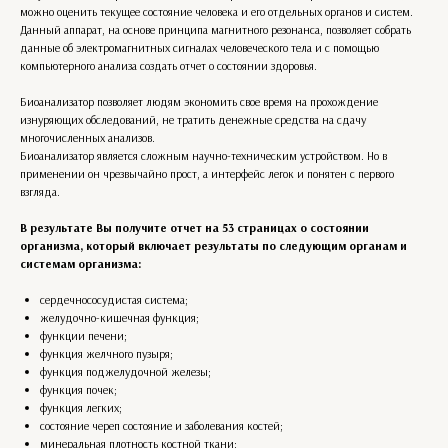
можно оценить текущее состояние человека и его отдельных органов и систем.
Данный аппарат, на основе принципа магнитного резонанса, позволяет собрать
данные об электромагнитных сигналах человеческого тела и с помощью
компьютерного анализа создать отчет о состоянии здоровья.
Биоанализатор позволяет людям экономить свое время на прохождение
изнуряющих обследований, не тратить денежные средства на сдачу
многочисленных анализов.
Биоанализатор является сложным научно-техническим устройством. Но в
применении он чрезвычайно прост, а интерфейс легок и понятен с первого
взгляда.
В результате Вы получите отчет на 53 страницах о состоянии
организма, который включает результаты по следующим органам и
системам организма:
сердечнососудистая система;
желудочно-кишечная функция;
функции печени;
функция желчного пузыря;
функция поджелудочной железы;
функция почек;
функция легких;
состояние череп состояние и заболевания костей;
минеральная плотность костной ткани;