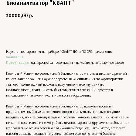
Биоанализатор "КВАНТ"
30000,00
р.
Купить
Результат тестирования на приборе "КВАНТ" ДО и ПОСЛЕ применения
коллагена
.
Презентация
(для просмотра презентации - нажмите на выделенное слово)
Квантовый Магнитно-резонансный Биоанализатор – это ваш индивидуальный
консультант в сложной науке о здоровье. Важнейшими из его характеристик
являются: комплексный подход к получению и анализу данных,
неинвазивность, практичность, быстрота снятия показаний, простота в
использовании, экономичность и легкость в обращении.
Квантовый Магнитно-резонансный Биоанализатор позволяет провести
предварительный анализ состояния здоровья и выявить не только текущие
нарушения, но и те потенциальные проблемы, которые в настоящий момент еще
никак не проявились и не могут быть диагностированы другими способами, но
их проявление весьма вероятно в ближайшем будущем. Такой метод позволяет
вовремя сделать профилактику этих проблем еще до появления болевых