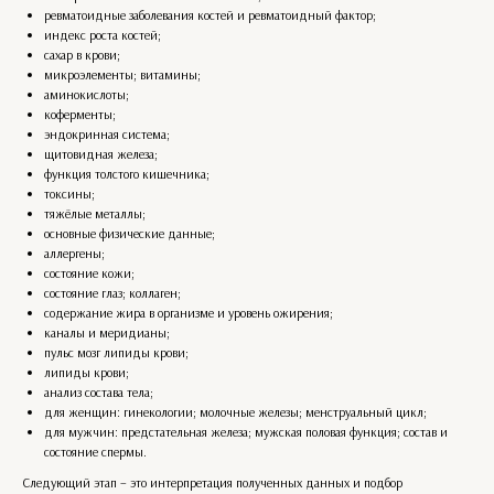
ревматоидные заболевания костей и ревматоидный фактор;
индекс роста костей;
сахар в крови;
микроэлементы; витамины;
аминокислоты;
коферменты;
эндокринная система;
щитовидная железа;
функция толстого кишечника;
токсины;
тяжёлые металлы;
основные физические данные;
аллергены;
состояние кожи;
состояние глаз; коллаген;
содержание жира в организме и уровень ожирения;
каналы и меридианы;
пульс мозг липиды крови;
липиды крови;
анализ состава тела;
для женщин: гинекологии; молочные железы; менструальный цикл;
для мужчин: предстательная железа; мужская половая функция; состав и
состояние спермы.
Следующий этап – это интерпретация полученных данных и подбор