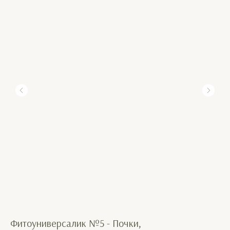
Фитоуниверсалик №5 - Почки,
Фи