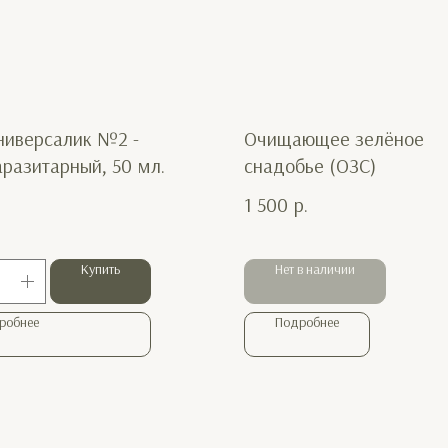
ниверсалик №2 -
Очищающее зелёное
разитарный, 50 мл.
снадобье (ОЗС)
1 500
р.
Купить
Нет в наличии
робнее
Подробнее