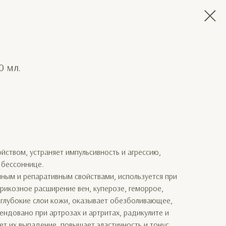
0 мл.
ством, устраняет импульсивность и агрессию,
 бессоннице.
ным и репаративным свойствами, используется при
рикозное расширение вен, куперозе, геморрое,
глубокие слои кожи, оказывает обезболивающее,
ендовано при артрозах и артритах, радикулите и
ет их выпадение, повышает эластичность и тонус.