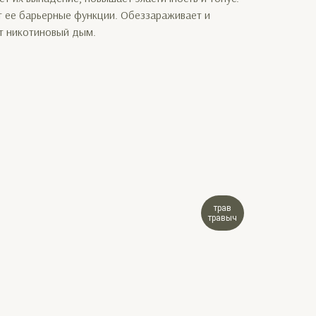
т ее барьерные функции. Обеззараживает и
т никотиновый дым.
трав
травыч