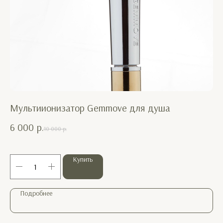
Мультиионизатор Gemmove для душа
Кр
об
6 000
р.
10 000
р.
6
Купить
Подробнее