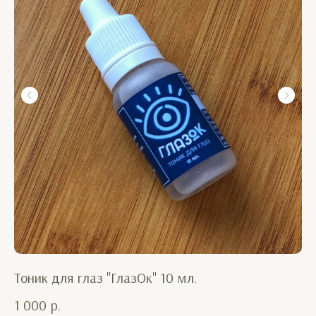
Тоник для глаз "ГлазОк" 10 мл.
Фи
1 000
р.
55